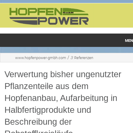
MEN
Hopfenpower
/
www.hopfenpower-gmbh.com
3:
Referenzen
Produkte
Verwertung bisher ungenutzter
Referenzen
Pflanzenteile aus dem
Hopfenfaser
Hopfenanbau, Aufarbeitung in
Halbfertigprodukte und
Beschreibung der